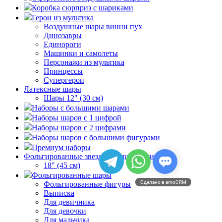
Коробка сюрприз с шариками
Герои из мультика
Воздушные шары винни пух
Динозавры
Единороги
Машинки и самолеты
Персонажи из мультика
Принцессы
Супергерои
Латексные шары
Шары 12" (30 см)
Наборы с большими шарами
Наборы шаров с 1 цифрой
Наборы шаров с 2 цифрами
Наборы шаров с большими фигурами
Премиум наборы
Фольгированные звезды/сердца/круги
18" (45 см)
Фольгированные шары
Сделано в amoCRM
Фольгированные фигуры
Выписка
Для девичника
Для девочки
Для мальчика