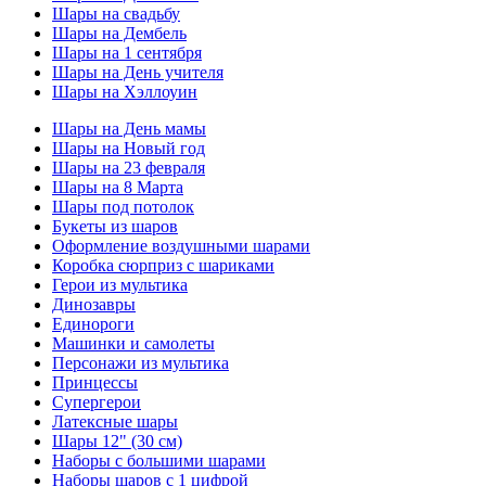
Шары на свадьбу
Шары на Дембель
Шары на 1 сентября
Шары на День учителя
Шары на Хэллоуин
Шары на День мамы
Шары на Новый год
Шары на 23 февраля
Шары на 8 Марта
Шары под потолок
Букеты из шаров
Оформление воздушными шарами
Коробка сюрприз с шариками
Герои из мультика
Динозавры
Единороги
Машинки и самолеты
Персонажи из мультика
Принцессы
Супергерои
Латексные шары
Шары 12" (30 см)
Наборы с большими шарами
Наборы шаров с 1 цифрой