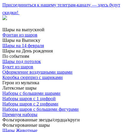
Присоединиться к нашему телеграм-каналу — здесь будут
скидки!
Шары на выпускной
Фонтан из шаров
Шары на Выписку
Шары на 14 февраля
Шары на День рождения
По событиям
Шары под потолок
Букет из шаров
Оформление воздушными шарами
Коробка сюрприз с шариками
Герои из мультика
Латексные шары
Наборы с большими шарами
Наборы шаров с 1 цифрой
Наборы шаров с 2 цифрами
Наборы шаров с большими фигурами
Премиум наборы
Фольгированные звезды/сердца/круги
Фольгированные шары
Шары Животные