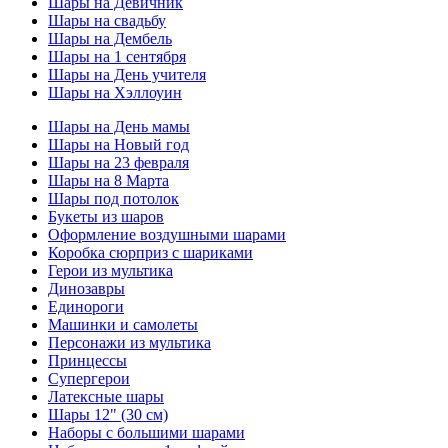
Шары на Девичник
Шары на свадьбу
Шары на Дембель
Шары на 1 сентября
Шары на День учителя
Шары на Хэллоуин
Шары на День мамы
Шары на Новый год
Шары на 23 февраля
Шары на 8 Марта
Шары под потолок
Букеты из шаров
Оформление воздушными шарами
Коробка сюрприз с шариками
Герои из мультика
Динозавры
Единороги
Машинки и самолеты
Персонажи из мультика
Принцессы
Супергерои
Латексные шары
Шары 12" (30 см)
Наборы с большими шарами