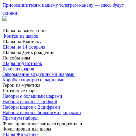
Присоединиться к нашему телеграм-каналу — здесь будут
скидки!
Шары на выпускной
Фонтан из шаров
Шары на Выписку
Шары на 14 февраля
Шары на День рождения
По событиям
Шары под потолок
Букет из шаров
Оформление воздушными шарами
Коробка сюрприз с шариками
Герои из мультика
Латексные шары
Наборы с большими шарами
Наборы шаров с 1 цифрой
Наборы шаров с 2 цифрами
Наборы шаров с большими фигурами
Премиум наборы
Фольгированные звезды/сердца/круги
Фольгированные шары
Шары Животные