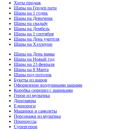
Хиты продаж
Шары на Гендер пати
Шары на 1 годик
Шары на Девичник
Шары на свадьбу
Шары на Дембель
Шары на 1 сентября
Шары на День учителя
Шары на Хэллоуин
Шары на День мамы
Шары на Новый год
Шары на 23 февраля
Шары на 8 Марта
Шары под потолок
Букеты из шаров
Оформление воздушными шарами
Коробка сюрприз с шариками
Герои из мультика
Динозавры
Единороги
Машинки и самолеты
Персонажи из мультика
Принцессы
Супергерои