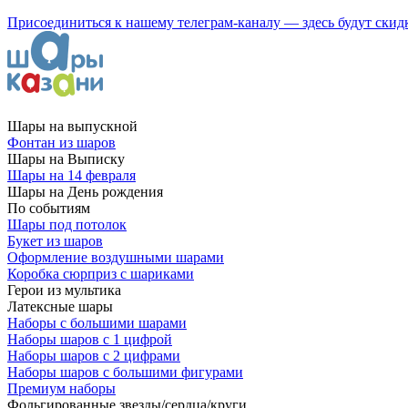
Присоединиться к нашему телеграм-каналу — здесь будут скид
Шары на выпускной
Фонтан из шаров
Шары на Выписку
Шары на 14 февраля
Шары на День рождения
По событиям
Шары под потолок
Букет из шаров
Оформление воздушными шарами
Коробка сюрприз с шариками
Герои из мультика
Латексные шары
Наборы с большими шарами
Наборы шаров с 1 цифрой
Наборы шаров с 2 цифрами
Наборы шаров с большими фигурами
Премиум наборы
Фольгированные звезды/сердца/круги