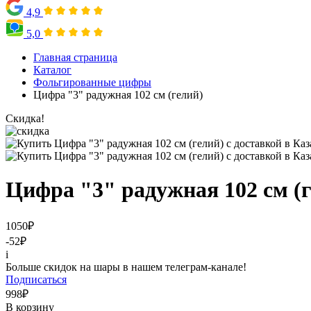
4,9
5,0
Главная страница
Каталог
Фольгированные цифры
Цифра "3" радужная 102 см (гелий)
Скидка!
Цифра "3" радужная 102 см (
1050
₽
-52
₽
i
Больше скидок на шары в нашем телеграм-канале!
Подписаться
998
₽
В корзину