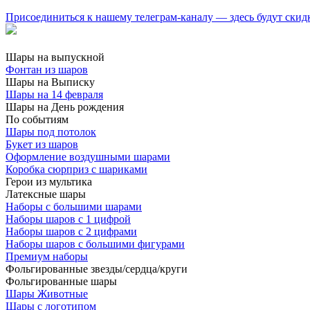
Присоединиться к нашему телеграм-каналу — здесь будут скид
Шары на выпускной
Фонтан из шаров
Шары на Выписку
Шары на 14 февраля
Шары на День рождения
По событиям
Шары под потолок
Букет из шаров
Оформление воздушными шарами
Коробка сюрприз с шариками
Герои из мультика
Латексные шары
Наборы с большими шарами
Наборы шаров с 1 цифрой
Наборы шаров с 2 цифрами
Наборы шаров с большими фигурами
Премиум наборы
Фольгированные звезды/сердца/круги
Фольгированные шары
Шары Животные
Шары с логотипом