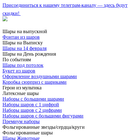
Присоединиться к нашему телеграм-каналу — здесь будут
скидки!
Шары на выпускной
Фонтан из шаров
Шары на Выписку
Шары на 14 февраля
Шары на День рождения
По событиям
Шары под потолок
Букет из шаров
Оформление воздушными шарами
Коробка сюрприз с шариками
Герои из мультика
Латексные шары
Наборы с большими шарами
Наборы шаров с 1 цифрой
Наборы шаров с 2 цифрами
Наборы шаров с большими фигурами
Премиум наборы
Фольгированные звезды/сердца/круги
Фольгированные шары
Шары Животные