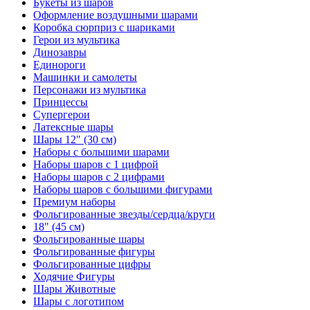
Букеты из шаров
Оформление воздушными шарами
Коробка сюрприз с шариками
Герои из мультика
Динозавры
Единороги
Машинки и самолеты
Персонажи из мультика
Принцессы
Супергерои
Латексные шары
Шары 12" (30 см)
Наборы с большими шарами
Наборы шаров с 1 цифрой
Наборы шаров с 2 цифрами
Наборы шаров с большими фигурами
Премиум наборы
Фольгированные звезды/сердца/круги
18" (45 см)
Фольгированные шары
Фольгированные фигуры
Фольгированные цифры
Ходячие Фигуры
Шары Животные
Шары с логотипом