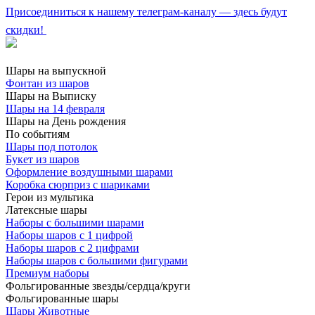
Присоединиться к нашему телеграм-каналу — здесь будут
скидки!
Шары на выпускной
Фонтан из шаров
Шары на Выписку
Шары на 14 февраля
Шары на День рождения
По событиям
Шары под потолок
Букет из шаров
Оформление воздушными шарами
Коробка сюрприз с шариками
Герои из мультика
Латексные шары
Наборы с большими шарами
Наборы шаров с 1 цифрой
Наборы шаров с 2 цифрами
Наборы шаров с большими фигурами
Премиум наборы
Фольгированные звезды/сердца/круги
Фольгированные шары
Шары Животные