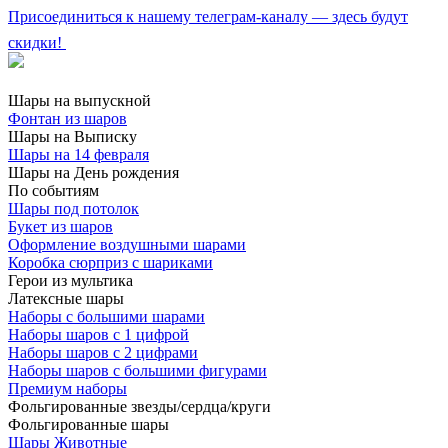
Присоединиться к нашему телеграм-каналу — здесь будут
скидки!
Шары на выпускной
Фонтан из шаров
Шары на Выписку
Шары на 14 февраля
Шары на День рождения
По событиям
Шары под потолок
Букет из шаров
Оформление воздушными шарами
Коробка сюрприз с шариками
Герои из мультика
Латексные шары
Наборы с большими шарами
Наборы шаров с 1 цифрой
Наборы шаров с 2 цифрами
Наборы шаров с большими фигурами
Премиум наборы
Фольгированные звезды/сердца/круги
Фольгированные шары
Шары Животные