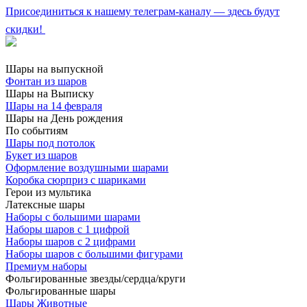
Присоединиться к нашему телеграм-каналу — здесь будут
скидки!
Шары на выпускной
Фонтан из шаров
Шары на Выписку
Шары на 14 февраля
Шары на День рождения
По событиям
Шары под потолок
Букет из шаров
Оформление воздушными шарами
Коробка сюрприз с шариками
Герои из мультика
Латексные шары
Наборы с большими шарами
Наборы шаров с 1 цифрой
Наборы шаров с 2 цифрами
Наборы шаров с большими фигурами
Премиум наборы
Фольгированные звезды/сердца/круги
Фольгированные шары
Шары Животные