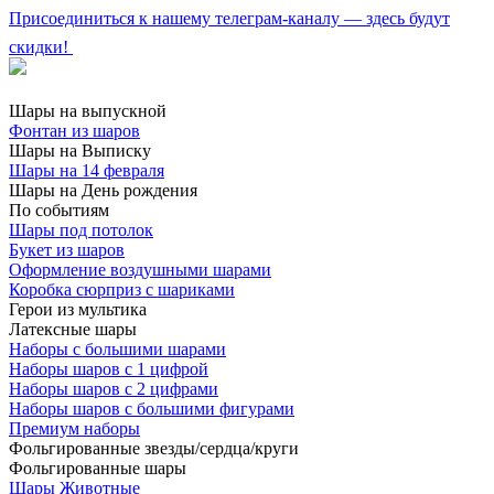
Присоединиться к нашему телеграм-каналу — здесь будут
скидки!
Шары на выпускной
Фонтан из шаров
Шары на Выписку
Шары на 14 февраля
Шары на День рождения
По событиям
Шары под потолок
Букет из шаров
Оформление воздушными шарами
Коробка сюрприз с шариками
Герои из мультика
Латексные шары
Наборы с большими шарами
Наборы шаров с 1 цифрой
Наборы шаров с 2 цифрами
Наборы шаров с большими фигурами
Премиум наборы
Фольгированные звезды/сердца/круги
Фольгированные шары
Шары Животные