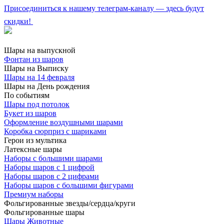
Присоединиться к нашему телеграм-каналу — здесь будут
скидки!
Шары на выпускной
Фонтан из шаров
Шары на Выписку
Шары на 14 февраля
Шары на День рождения
По событиям
Шары под потолок
Букет из шаров
Оформление воздушными шарами
Коробка сюрприз с шариками
Герои из мультика
Латексные шары
Наборы с большими шарами
Наборы шаров с 1 цифрой
Наборы шаров с 2 цифрами
Наборы шаров с большими фигурами
Премиум наборы
Фольгированные звезды/сердца/круги
Фольгированные шары
Шары Животные