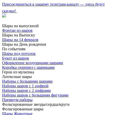
Присоединиться к нашему телеграм-каналу — здесь будут
скидки!
Шары на выпускной
Фонтан из шаров
Шары на Выписку
Шары на 14 февраля
Шары на День рождения
По событиям
Шары под потолок
Букет из шаров
Оформление воздушными шарами
Коробка сюрприз с шариками
Герои из мультика
Латексные шары
Наборы с большими шарами
Наборы шаров с 1 цифрой
Наборы шаров с 2 цифрами
Наборы шаров с большими фигурами
Премиум наборы
Фольгированные звезды/сердца/круги
Фольгированные шары
Шары Животные