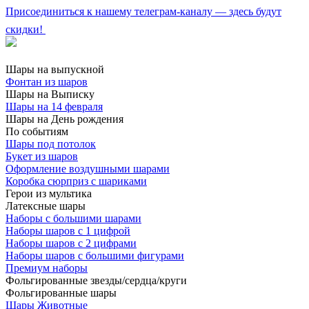
Присоединиться к нашему телеграм-каналу — здесь будут
скидки!
Шары на выпускной
Фонтан из шаров
Шары на Выписку
Шары на 14 февраля
Шары на День рождения
По событиям
Шары под потолок
Букет из шаров
Оформление воздушными шарами
Коробка сюрприз с шариками
Герои из мультика
Латексные шары
Наборы с большими шарами
Наборы шаров с 1 цифрой
Наборы шаров с 2 цифрами
Наборы шаров с большими фигурами
Премиум наборы
Фольгированные звезды/сердца/круги
Фольгированные шары
Шары Животные