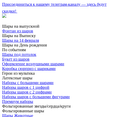
Присоединиться к нашему телеграм-каналу — здесь будут
скидки!
Шары на выпускной
Фонтан из шаров
Шары на Выписку
Шары на 14 февраля
Шары на День рождения
По событиям
Шары под потолок
Букет из шаров
Оформление воздушными шарами
Коробка сюрприз с шариками
Герои из мультика
Латексные шары
Наборы с большими шарами
Наборы шаров с 1 цифрой
Наборы шаров с 2 цифрами
Наборы шаров с большими фигурами
Премиум наборы
Фольгированные звезды/сердца/круги
Фольгированные шары
Шары Животные