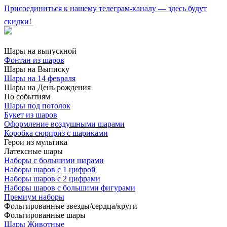
Присоединиться к нашему телеграм-каналу — здесь будут
скидки!
Шары на выпускной
Фонтан из шаров
Шары на Выписку
Шары на 14 февраля
Шары на День рождения
По событиям
Шары под потолок
Букет из шаров
Оформление воздушными шарами
Коробка сюрприз с шариками
Герои из мультика
Латексные шары
Наборы с большими шарами
Наборы шаров с 1 цифрой
Наборы шаров с 2 цифрами
Наборы шаров с большими фигурами
Премиум наборы
Фольгированные звезды/сердца/круги
Фольгированные шары
Шары Животные