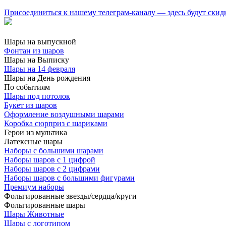
Присоединиться к нашему телеграм-каналу — здесь будут скид
Шары на выпускной
Фонтан из шаров
Шары на Выписку
Шары на 14 февраля
Шары на День рождения
По событиям
Шары под потолок
Букет из шаров
Оформление воздушными шарами
Коробка сюрприз с шариками
Герои из мультика
Латексные шары
Наборы с большими шарами
Наборы шаров с 1 цифрой
Наборы шаров с 2 цифрами
Наборы шаров с большими фигурами
Премиум наборы
Фольгированные звезды/сердца/круги
Фольгированные шары
Шары Животные
Шары с логотипом