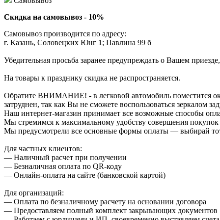
Самовывоз
Скидка на самовывоз - 10%
Самовывоз производится по адресу:
г. Казань, Соловецких Юнг 1; Павлина 99 б
Убедительная просьба заранее предупреждать о Вашем приезде,
На товары к празднику скидка не распространяется.
Обратите ВНИМАНИЕ! - в легковой автомобиль поместится около
затруднен, так как Вы не сможете воспользоваться зеркалом зад
Наш интернет-магазин принимает все возможные способы опл
Мы стремимся к максимальному удобству совершения покупок
Мы предусмотрели все основные формы оплаты — выбирай тот,
Для частных клиентов:
— Наличный расчет при получении
— Безналичная оплата по QR-коду
— Онлайн-оплата на сайте (банковской картой)
Для организаций:
— Оплата по безналичному расчету на основании договора
— Предоставляем полный комплект закрывающих документов
— Работаем с юрлицами и ИП, своевременно выставляем счета