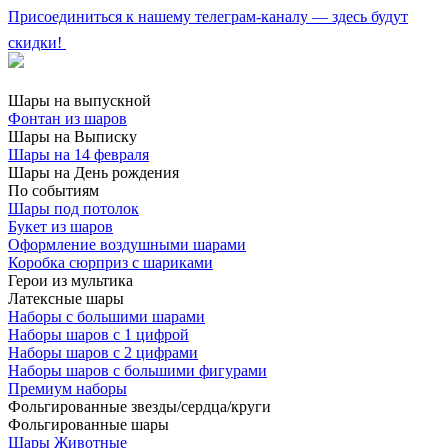
Присоединиться к нашему телеграм-каналу — здесь будут
скидки!
Шары на выпускной
Фонтан из шаров
Шары на Выписку
Шары на 14 февраля
Шары на День рождения
По событиям
Шары под потолок
Букет из шаров
Оформление воздушными шарами
Коробка сюрприз с шариками
Герои из мультика
Латексные шары
Наборы с большими шарами
Наборы шаров с 1 цифрой
Наборы шаров с 2 цифрами
Наборы шаров с большими фигурами
Премиум наборы
Фольгированные звезды/сердца/круги
Фольгированные шары
Шары Животные