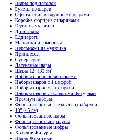
Шары под потолок
Букеты из шаров
Оформление воздушными шарами
Коробка сюрприз с шариками
Герои из мультика
Динозавры
Единороги
Машинки и самолеты
Персонажи из мультика
Принцессы
Супергерои
Латексные шары
Шары 12" (30 см)
Наборы с большими шарами
Наборы шаров с 1 цифрой
Наборы шаров с 2 цифрами
Наборы шаров с большими фигурами
Премиум наборы
Фольгированные звезды/сердца/круги
18" (45 см)
Фольгированные шары
Фольгированные фигуры
Фольгированные цифры
Ходячие Фигуры
Шары Животные