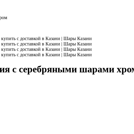
хром
ния с серебряными шарами хро