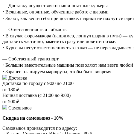
— Доставку осуществляют наши штатные курьеры
‣ Вежливые, опрятные, обученные работе с шарами
‣ Знают, как вести себя при доставке: шарики не пахнут сигаре
— Ответственность и гибкость
‣ В случае форс-мажора (например, лопнул шарик в пути) — ку
доставить частично, заменить сразу или довезти позже.
‣ Курьеры несут ответственность за заказ — не перекладываем
— Собственный транспорт
‣ Большие вместительные машины позволяют нам везти любой о
‣ Заранее планируем маршруты, чтобы быть вовремя
Доставка
Доставка по городу с 9:00 до 21:00
от 180 ₽
Ночная доставка (с 21:00 до 9:00)
от 500 ₽
Самовывоз
Скидка на самовывоз - 10%
Самовывоз производится по адресу:
г. Казань, Соловецких Юнг 1; Павлина 99 б