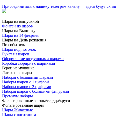
Присоединиться к нашему телеграм-каналу — здесь будут скид
Шары на выпускной
Фонтан из шаров
Шары на Выписку
Шары на 14 февраля
Шары на День рождения
По событиям
Шары под потолок
Букет из шаров
Оформление воздушными шарами
Коробка сюрприз с шариками
Герои из мультика
Латексные шары
Наборы с большими шарами
Наборы шаров с 1 цифрой
Наборы шаров с 2 цифрами
Наборы шаров с большими фигурами
Премиум наборы
Фольгированные звезды/сердца/круги
Фольгированные шары
Шары Животные
Шары с логотипом