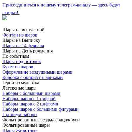
Присоединиться к нашему телеграм-каналу — здесь будут
скидки!
Шары на выпускной
Фонтан из шаров
Шары на Выписку
Шары на 14 февраля
Шары на День рождения
По событиям
Шары под потолок
Букет из шаров
Оформление воздушными шарами
Коробка сюрприз с шариками
Герои из мультика
Латексные шары
Наборы с большими шарами
Наборы шаров с 1 цифрой
Наборы шаров с 2 цифрами
Наборы шаров с большими фигурами
Премиум наборы
Фольгированные звезды/сердца/круги
Фольгированные шары
Шары Животные