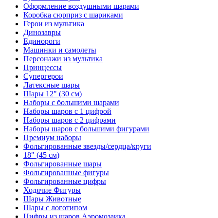
Оформление воздушными шарами
Коробка сюрприз с шариками
Герои из мультика
Динозавры
Единороги
Машинки и самолеты
Персонажи из мультика
Принцессы
Супергерои
Латексные шары
Шары 12" (30 см)
Наборы с большими шарами
Наборы шаров с 1 цифрой
Наборы шаров с 2 цифрами
Наборы шаров с большими фигурами
Премиум наборы
Фольгированные звезды/сердца/круги
18" (45 см)
Фольгированные шары
Фольгированные фигуры
Фольгированные цифры
Ходячие Фигуры
Шары Животные
Шары с логотипом
Цифры из шаров Аэромозаика