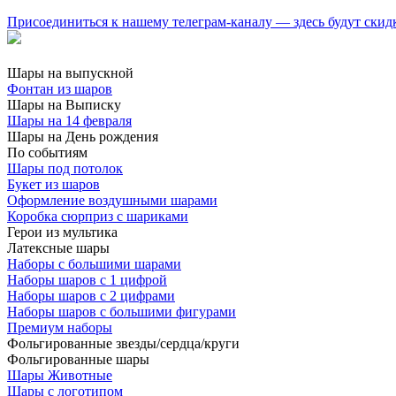
Присоединиться к нашему телеграм-каналу — здесь будут скид
Шары на выпускной
Фонтан из шаров
Шары на Выписку
Шары на 14 февраля
Шары на День рождения
По событиям
Шары под потолок
Букет из шаров
Оформление воздушными шарами
Коробка сюрприз с шариками
Герои из мультика
Латексные шары
Наборы с большими шарами
Наборы шаров с 1 цифрой
Наборы шаров с 2 цифрами
Наборы шаров с большими фигурами
Премиум наборы
Фольгированные звезды/сердца/круги
Фольгированные шары
Шары Животные
Шары с логотипом