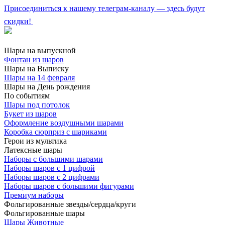
Присоединиться к нашему телеграм-каналу — здесь будут
скидки!
Шары на выпускной
Фонтан из шаров
Шары на Выписку
Шары на 14 февраля
Шары на День рождения
По событиям
Шары под потолок
Букет из шаров
Оформление воздушными шарами
Коробка сюрприз с шариками
Герои из мультика
Латексные шары
Наборы с большими шарами
Наборы шаров с 1 цифрой
Наборы шаров с 2 цифрами
Наборы шаров с большими фигурами
Премиум наборы
Фольгированные звезды/сердца/круги
Фольгированные шары
Шары Животные