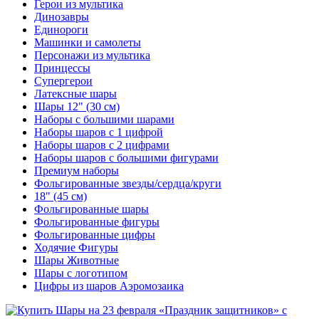
Герои из мультика
Динозавры
Единороги
Машинки и самолеты
Персонажи из мультика
Принцессы
Супергерои
Латексные шары
Шары 12" (30 см)
Наборы с большими шарами
Наборы шаров с 1 цифрой
Наборы шаров с 2 цифрами
Наборы шаров с большими фигурами
Премиум наборы
Фольгированные звезды/сердца/круги
18" (45 см)
Фольгированные шары
Фольгированные фигуры
Фольгированные цифры
Ходячие Фигуры
Шары Животные
Шары с логотипом
Цифры из шаров Аэромозаика