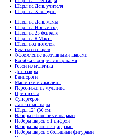
Шары на 1 сентября
Шары на День учителя
Шары на Хэллоуин
Шары на День мамы
Шары на Новый год
Шары на 23 февраля
Шары на 8 Марта
Шары под потолок
Букеты из шаров
Оформление воздушными шарами
Коробка сюрприз с шариками
Герои из мультика
Динозавры
Единороги
Машинки и самолеты
Персонажи из мультика
Принцессы
Супергерои
Латексные шары
Шары 12" (30 см)
Наборы с большими шарами
Наборы шаров с 1 цифрой
Наборы шаров с 2 цифрами
Наборы шаров с большими фигурами