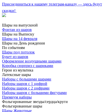
Присоединиться к нашему телеграм-каналу — здесь будут
скидки!
Шары на выпускной
Фонтан из шаров
Шары на Выписку
Шары на 14 февраля
Шары на День рождения
По событиям
Шары под потолок
Букет из шаров
Оформление воздушными шарами
Коробка сюрприз с шариками
Герои из мультика
Латексные шары
Наборы с большими шарами
Наборы шаров с 1 цифрой
Наборы шаров с 2 цифрами
Наборы шаров с большими фигурами
Премиум наборы
Фольгированные звезды/сердца/круги
Фольгированные шары
Шары Животные