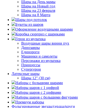
Шары на День мамы
Шары на Новый год
Шары на 23 февраля
Шары на 8 Марта
Шары под потолок
Букеты из шаров
Оформление воздушными шарами
Коробка сюрприз с шариками
Герои из мультика
Воздушные шары винни пух
Динозавры
Единороги
Машинки и самолеты
Персонажи из мультика
Принцессы
Супергерои
Латексные шары
Шары 12" (30 см)
Наборы с большими шарами
Наборы шаров с 1 цифрой
Наборы шаров с 2 цифрами
Наборы шаров с большими фигурами
Премиум наборы
Фольгированные звезды/сердца/круги