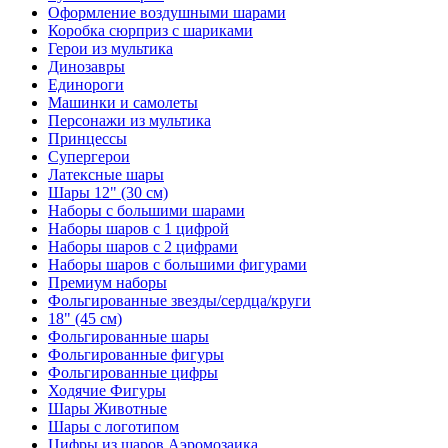
Оформление воздушными шарами
Коробка сюрприз с шариками
Герои из мультика
Динозавры
Единороги
Машинки и самолеты
Персонажи из мультика
Принцессы
Супергерои
Латексные шары
Шары 12" (30 см)
Наборы с большими шарами
Наборы шаров с 1 цифрой
Наборы шаров с 2 цифрами
Наборы шаров с большими фигурами
Премиум наборы
Фольгированные звезды/сердца/круги
18" (45 см)
Фольгированные шары
Фольгированные фигуры
Фольгированные цифры
Ходячие Фигуры
Шары Животные
Шары с логотипом
Цифры из шаров Аэромозаика