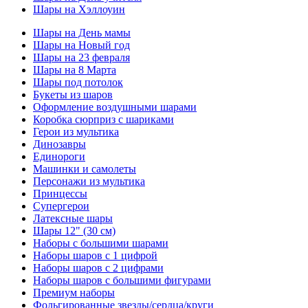
Шары на Хэллоуин
Шары на День мамы
Шары на Новый год
Шары на 23 февраля
Шары на 8 Марта
Шары под потолок
Букеты из шаров
Оформление воздушными шарами
Коробка сюрприз с шариками
Герои из мультика
Динозавры
Единороги
Машинки и самолеты
Персонажи из мультика
Принцессы
Супергерои
Латексные шары
Шары 12" (30 см)
Наборы с большими шарами
Наборы шаров с 1 цифрой
Наборы шаров с 2 цифрами
Наборы шаров с большими фигурами
Премиум наборы
Фольгированные звезды/сердца/круги