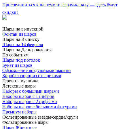
Присоединиться к нашему телеграм-каналу — здесь будут
скидки!
Шары на выпускной
Фонтан из шаров
Шары на Выписку
Шары на 14 февраля
Шары на День рождения
По событиям
Шары под потолок
Букет из шаров
Оформление воздушными шарами
Коробка сюрприз с шариками
Герои из мультика
Латексные шары
Наборы с большими шарами
Наборы шаров с 1 цифрой
Наборы шаров с 2 цифрами
Наборы шаров с большими фигурами
Премиум наборы
Фольгированные звезды/сердца/круги
Фольгированные шары
Шары Животные