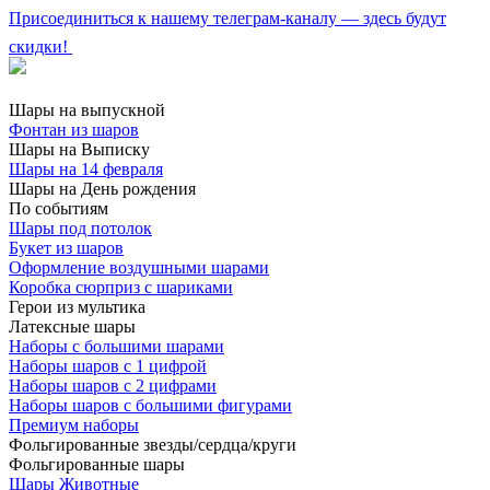
Присоединиться к нашему телеграм-каналу — здесь будут
скидки!
Шары на выпускной
Фонтан из шаров
Шары на Выписку
Шары на 14 февраля
Шары на День рождения
По событиям
Шары под потолок
Букет из шаров
Оформление воздушными шарами
Коробка сюрприз с шариками
Герои из мультика
Латексные шары
Наборы с большими шарами
Наборы шаров с 1 цифрой
Наборы шаров с 2 цифрами
Наборы шаров с большими фигурами
Премиум наборы
Фольгированные звезды/сердца/круги
Фольгированные шары
Шары Животные