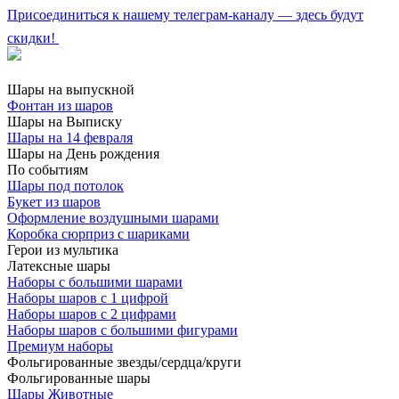
Присоединиться к нашему телеграм-каналу — здесь будут
скидки!
Шары на выпускной
Фонтан из шаров
Шары на Выписку
Шары на 14 февраля
Шары на День рождения
По событиям
Шары под потолок
Букет из шаров
Оформление воздушными шарами
Коробка сюрприз с шариками
Герои из мультика
Латексные шары
Наборы с большими шарами
Наборы шаров с 1 цифрой
Наборы шаров с 2 цифрами
Наборы шаров с большими фигурами
Премиум наборы
Фольгированные звезды/сердца/круги
Фольгированные шары
Шары Животные