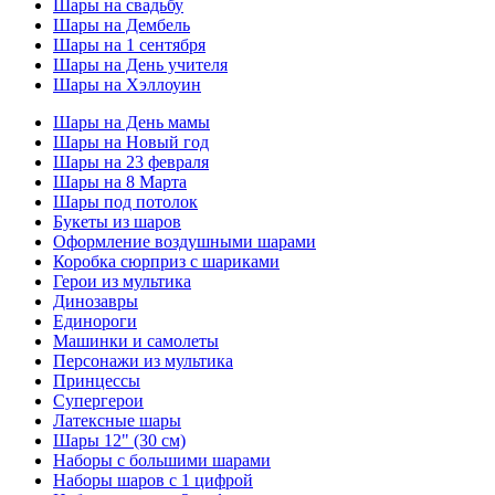
Шары на свадьбу
Шары на Дембель
Шары на 1 сентября
Шары на День учителя
Шары на Хэллоуин
Шары на День мамы
Шары на Новый год
Шары на 23 февраля
Шары на 8 Марта
Шары под потолок
Букеты из шаров
Оформление воздушными шарами
Коробка сюрприз с шариками
Герои из мультика
Динозавры
Единороги
Машинки и самолеты
Персонажи из мультика
Принцессы
Супергерои
Латексные шары
Шары 12" (30 см)
Наборы с большими шарами
Наборы шаров с 1 цифрой