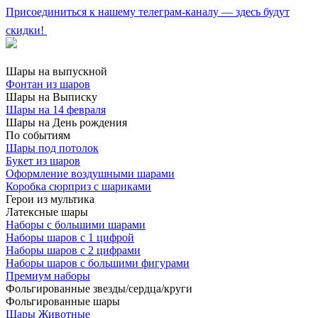
Присоединиться к нашему телеграм-каналу — здесь будут
скидки!
Шары на выпускной
Фонтан из шаров
Шары на Выписку
Шары на 14 февраля
Шары на День рождения
По событиям
Шары под потолок
Букет из шаров
Оформление воздушными шарами
Коробка сюрприз с шариками
Герои из мультика
Латексные шары
Наборы с большими шарами
Наборы шаров с 1 цифрой
Наборы шаров с 2 цифрами
Наборы шаров с большими фигурами
Премиум наборы
Фольгированные звезды/сердца/круги
Фольгированные шары
Шары Животные