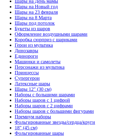
Шары на День мамы
Шары на Новый год
Шары на 23 февраля
Шары на 8 Марта
Шары под потолок
Букеты из шаров
Оформление воздушными шарами
Коробка сюрприз с шариками
Герои из мультика
Динозавры
Единороги
Машинки и самолеты
Персонажи из мультика
Принцессы
Супергерои
Латексные шары
Шары 12" (30 см)
Наборы с большими шарами
Наборы шаров с 1 цифрой
Наборы шаров с 2 цифрами
Наборы шаров с большими фигурами
Премиум наборы
Фольгированные звезды/сердца/круги
18" (45 см)
Фольгированные шары