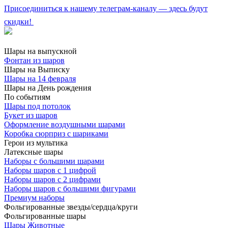
Присоединиться к нашему телеграм-каналу — здесь будут
скидки!
Шары на выпускной
Фонтан из шаров
Шары на Выписку
Шары на 14 февраля
Шары на День рождения
По событиям
Шары под потолок
Букет из шаров
Оформление воздушными шарами
Коробка сюрприз с шариками
Герои из мультика
Латексные шары
Наборы с большими шарами
Наборы шаров с 1 цифрой
Наборы шаров с 2 цифрами
Наборы шаров с большими фигурами
Премиум наборы
Фольгированные звезды/сердца/круги
Фольгированные шары
Шары Животные