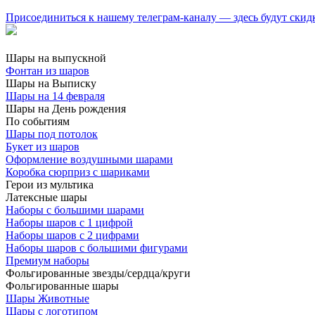
Присоединиться к нашему телеграм-каналу — здесь будут скид
Шары на выпускной
Фонтан из шаров
Шары на Выписку
Шары на 14 февраля
Шары на День рождения
По событиям
Шары под потолок
Букет из шаров
Оформление воздушными шарами
Коробка сюрприз с шариками
Герои из мультика
Латексные шары
Наборы с большими шарами
Наборы шаров с 1 цифрой
Наборы шаров с 2 цифрами
Наборы шаров с большими фигурами
Премиум наборы
Фольгированные звезды/сердца/круги
Фольгированные шары
Шары Животные
Шары с логотипом