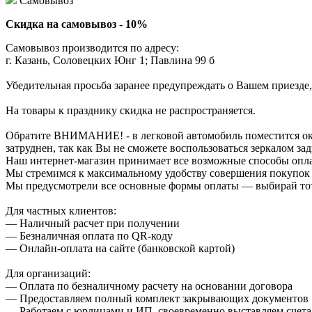
Самовывоз
Скидка на самовывоз - 10%
Самовывоз производится по адресу:
г. Казань, Соловецких Юнг 1; Павлина 99 б
Убедительная просьба заранее предупреждать о Вашем приезде,
На товары к празднику скидка не распространяется.
Обратите ВНИМАНИЕ! - в легковой автомобиль поместится около
затруднен, так как Вы не сможете воспользоваться зеркалом зад
Наш интернет-магазин принимает все возможные способы опл
Мы стремимся к максимальному удобству совершения покупок
Мы предусмотрели все основные формы оплаты — выбирай тот,
Для частных клиентов:
— Наличный расчет при получении
— Безналичная оплата по QR-коду
— Онлайн-оплата на сайте (банковской картой)
Для организаций:
— Оплата по безналичному расчету на основании договора
— Предоставляем полный комплект закрывающих документов
— Работаем с юрлицами и ИП, своевременно выставляем счета