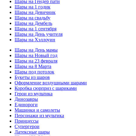
Шары на Гендер пати
Шары на 1 годик
Шары на Девичник
Шары на свадьбу
Шары на Дембель
Шары на 1 сентября
Шары на День учителя
Шары на Хэллоуин
Шары на День мамы
Шары на Новый год
Шары на 23 февраля
Шары на 8 Марта
Шары под потолок
Букеты из шаров
Оформление воздушными шарами
Коробка сюрприз с шариками
Герои из мультика
Динозавры
Единороги
Машинки и самолеты
Персонажи из мультика
Принцессы
Супергерои
Латексные шары