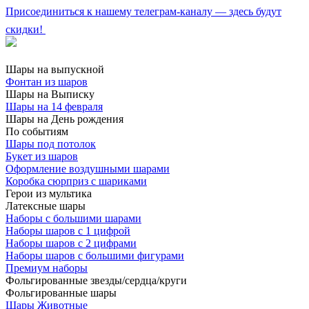
Присоединиться к нашему телеграм-каналу — здесь будут
скидки!
Шары на выпускной
Фонтан из шаров
Шары на Выписку
Шары на 14 февраля
Шары на День рождения
По событиям
Шары под потолок
Букет из шаров
Оформление воздушными шарами
Коробка сюрприз с шариками
Герои из мультика
Латексные шары
Наборы с большими шарами
Наборы шаров с 1 цифрой
Наборы шаров с 2 цифрами
Наборы шаров с большими фигурами
Премиум наборы
Фольгированные звезды/сердца/круги
Фольгированные шары
Шары Животные