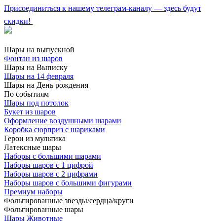
Присоединиться к нашему телеграм-каналу — здесь будут
скидки!
Шары на выпускной
Фонтан из шаров
Шары на Выписку
Шары на 14 февраля
Шары на День рождения
По событиям
Шары под потолок
Букет из шаров
Оформление воздушными шарами
Коробка сюрприз с шариками
Герои из мультика
Латексные шары
Наборы с большими шарами
Наборы шаров с 1 цифрой
Наборы шаров с 2 цифрами
Наборы шаров с большими фигурами
Премиум наборы
Фольгированные звезды/сердца/круги
Фольгированные шары
Шары Животные