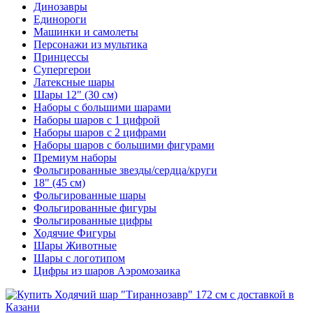
Динозавры
Единороги
Машинки и самолеты
Персонажи из мультика
Принцессы
Супергерои
Латексные шары
Шары 12" (30 см)
Наборы с большими шарами
Наборы шаров с 1 цифрой
Наборы шаров с 2 цифрами
Наборы шаров с большими фигурами
Премиум наборы
Фольгированные звезды/сердца/круги
18" (45 см)
Фольгированные шары
Фольгированные фигуры
Фольгированные цифры
Ходячие Фигуры
Шары Животные
Шары с логотипом
Цифры из шаров Аэромозаика