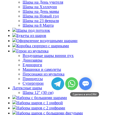
Шары на День учителя
Шары на Хэллоуин
Шары на День мамы
Шары на Новый год
Шары на 23 февраля
Шары на 8 Марта
Шары под потолок
Букеты из шаров
Оформление воздушными шарами
Коробка сюрприз с шариками
Герои из мультика
Воздушные шары винни пух
Динозавры
Единороги
Машинки и самолеты
Персонажи из мультика
Принцессы
Супергерои
Латексные шары
Шары 12" (30 см)
Сделано в amoCRM
Наборы с большими шарами
Наборы шаров с 1 цифрой
Наборы шаров с 2 цифрами
Наборы шаров с большими фигурами