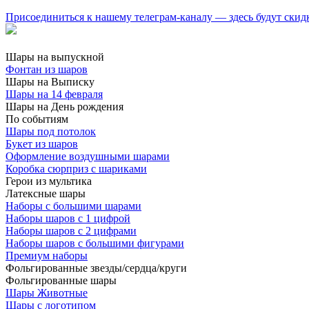
Присоединиться к нашему телеграм-каналу — здесь будут скид
Шары на выпускной
Фонтан из шаров
Шары на Выписку
Шары на 14 февраля
Шары на День рождения
По событиям
Шары под потолок
Букет из шаров
Оформление воздушными шарами
Коробка сюрприз с шариками
Герои из мультика
Латексные шары
Наборы с большими шарами
Наборы шаров с 1 цифрой
Наборы шаров с 2 цифрами
Наборы шаров с большими фигурами
Премиум наборы
Фольгированные звезды/сердца/круги
Фольгированные шары
Шары Животные
Шары с логотипом