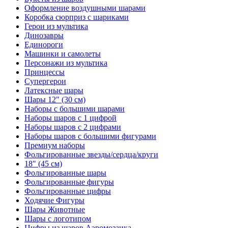
Оформление воздушными шарами
Коробка сюрприз с шариками
Герои из мультика
Динозавры
Единороги
Машинки и самолеты
Персонажи из мультика
Принцессы
Супергерои
Латексные шары
Шары 12" (30 см)
Наборы с большими шарами
Наборы шаров с 1 цифрой
Наборы шаров с 2 цифрами
Наборы шаров с большими фигурами
Премиум наборы
Фольгированные звезды/сердца/круги
18" (45 см)
Фольгированные шары
Фольгированные фигуры
Фольгированные цифры
Ходячие Фигуры
Шары Животные
Шары с логотипом
Цифры из шаров Аэромозаика