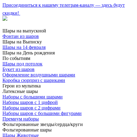
Присоединиться к нашему телеграм-каналу — здесь будут
скидки!
Шары на выпускной
Фонтан из шаров
Шары на Выписку
Шары на 14 февраля
Шары на День рождения
По событиям
Шары под потолок
Букет из шаров
Оформление воздушными шарами
Коробка сюрприз с шариками
Герои из мультика
Латексные шары
Наборы с большими шарами
Наборы шаров с 1 цифрой
Наборы шаров с 2 цифрами
Наборы шаров с большими фигурами
Премиум наборы
Фольгированные звезды/сердца/круги
Фольгированные шары
Шары Животные