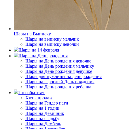
Шары на Выписку
Шары на выписку мальчик
Шары на выписку девочки
Шары на 14 февраля
Шары на День рождения
Шары на День рождения девочке
Шары на День рождения мальчику
Шары на День рождения девушке
Шары для мужчины на день рождения
Шары на взрослый День рождения
Шары на День рождения ребенка
По событиям
Хиты продаж
Шары на Гендер пати
Шары на 1 годик
Шары на Девичник
Шары на свадьбу
Шары на Дембель
Шары на 1 сентября