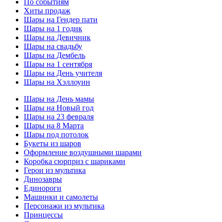
По событиям
Хиты продаж
Шары на Гендер пати
Шары на 1 годик
Шары на Девичник
Шары на свадьбу
Шары на Дембель
Шары на 1 сентября
Шары на День учителя
Шары на Хэллоуин
Шары на День мамы
Шары на Новый год
Шары на 23 февраля
Шары на 8 Марта
Шары под потолок
Букеты из шаров
Оформление воздушными шарами
Коробка сюрприз с шариками
Герои из мультика
Динозавры
Единороги
Машинки и самолеты
Персонажи из мультика
Принцессы