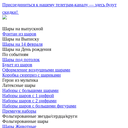
Присоединиться к нашему телеграм-каналу — здесь будут
скидки!
Шары на выпускной
Фонтан из шаров
Шары на Выписку
Шары на 14 февраля
Шары на День рождения
По событиям
Шары под потолок
Букет из шаров
Оформление воздушными шарами
Коробка сюрприз с шариками
Герои из мультика
Латексные шары
Наборы с большими шарами
Наборы шаров с 1 цифрой
Наборы шаров с 2 цифрами
Наборы шаров с большими фигурами
Премиум наборы
Фольгированные звезды/сердца/круги
Фольгированные шары
Шары Животные