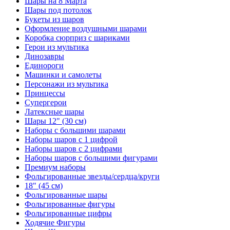
Шары на 8 Марта
Шары под потолок
Букеты из шаров
Оформление воздушными шарами
Коробка сюрприз с шариками
Герои из мультика
Динозавры
Единороги
Машинки и самолеты
Персонажи из мультика
Принцессы
Супергерои
Латексные шары
Шары 12" (30 см)
Наборы с большими шарами
Наборы шаров с 1 цифрой
Наборы шаров с 2 цифрами
Наборы шаров с большими фигурами
Премиум наборы
Фольгированные звезды/сердца/круги
18" (45 см)
Фольгированные шары
Фольгированные фигуры
Фольгированные цифры
Ходячие Фигуры