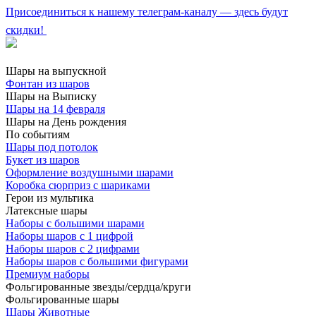
Присоединиться к нашему телеграм-каналу — здесь будут
скидки!
Шары на выпускной
Фонтан из шаров
Шары на Выписку
Шары на 14 февраля
Шары на День рождения
По событиям
Шары под потолок
Букет из шаров
Оформление воздушными шарами
Коробка сюрприз с шариками
Герои из мультика
Латексные шары
Наборы с большими шарами
Наборы шаров с 1 цифрой
Наборы шаров с 2 цифрами
Наборы шаров с большими фигурами
Премиум наборы
Фольгированные звезды/сердца/круги
Фольгированные шары
Шары Животные