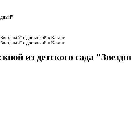
здный"
ной из детского сада "Звезд