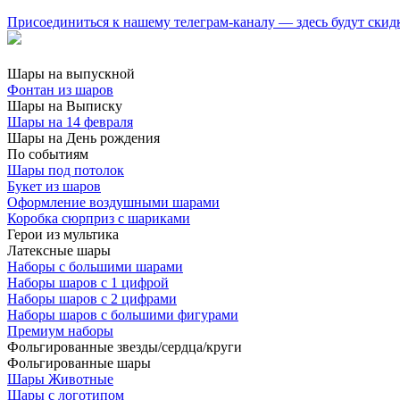
Присоединиться к нашему телеграм-каналу — здесь будут скид
Шары на выпускной
Фонтан из шаров
Шары на Выписку
Шары на 14 февраля
Шары на День рождения
По событиям
Шары под потолок
Букет из шаров
Оформление воздушными шарами
Коробка сюрприз с шариками
Герои из мультика
Латексные шары
Наборы с большими шарами
Наборы шаров с 1 цифрой
Наборы шаров с 2 цифрами
Наборы шаров с большими фигурами
Премиум наборы
Фольгированные звезды/сердца/круги
Фольгированные шары
Шары Животные
Шары с логотипом