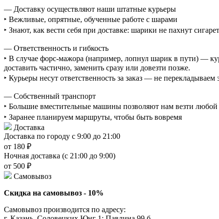
— Доставку осуществляют наши штатные курьеры
‣ Вежливые, опрятные, обученные работе с шарами
‣ Знают, как вести себя при доставке: шарики не пахнут сигаре
— Ответственность и гибкость
‣ В случае форс-мажора (например, лопнул шарик в пути) — ку
доставить частично, заменить сразу или довезти позже.
‣ Курьеры несут ответственность за заказ — не перекладываем
— Собственный транспорт
‣ Большие вместительные машины позволяют нам везти любой о
‣ Заранее планируем маршруты, чтобы быть вовремя
Доставка
Доставка по городу с 9:00 до 21:00
от 180 ₽
Ночная доставка (с 21:00 до 9:00)
от 500 ₽
Самовывоз
Скидка на самовывоз - 10%
Самовывоз производится по адресу:
г. Казань, Соловецких Юнг 1; Павлина 99 б