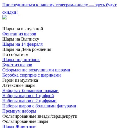
Присоединиться к нашему телеграм-каналу — здесь будут
скидки!
Шары на выпускной
Фонтан из шаров
Шары на Выписку
Шары на 14 февраля
Шары на День рождения
По событиям
Шары под потолок
Букет из шаров
Оформление воздушными шарами
Коробка сюрприз с шариками
Герои из мультика
Латексные шары
Наборы с большими шарами
Наборы шаров с 1 цифрой
Наборы шаров с 2 цифрами
Наборы шаров с большими фигурами
Премиум наборы
Фольгированные звезды/сердца/круги
Фольгированные шары
Шары Животные