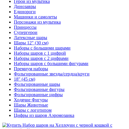
Герои из мультика
Динозавры
Единороги
Машинки и самолеты
Персонажи из мультика
Принцессы
Супергерои
Латексные шары
Шары 12" (30 см)
Наборы с большими шарами
Наборы шаров с 1 цифрой
Наборы шаров с 2 цифрами
Наборы шаров с большими фигурами
Премиум наборы
Фольгированные звезды/сердца/круги
18" (45 см)
Фольгированные шары
Фольгированные фигуры
Фольгированные цифры
Ходячие Фигуры
Шары Животные
Шары с логотипом
Цифры из шаров Аэромозаика