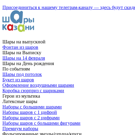
Присоединиться к нашему телеграм-каналу — здесь будут скид
Шары на выпускной
Фонтан из шаров
Шары на Выписку
Шары на 14 февраля
Шары на День рождения
По событиям
Шары под потолок
Букет из шаров
Оформление воздушными шарами
Коробка сюрприз с шариками
Герои из мультика
Латексные шары
Наборы с большими шарами
Наборы шаров с 1 цифрой
Наборы шаров с 2 цифрами
Наборы шаров с большими фигурами
Премиум наборы
Фольгированные звезды/сердца/круги