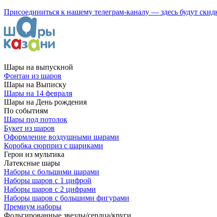
Присоединиться к нашему телеграм-каналу — здесь будут скид
Шары на выпускной
Фонтан из шаров
Шары на Выписку
Шары на 14 февраля
Шары на День рождения
По событиям
Шары под потолок
Букет из шаров
Оформление воздушными шарами
Коробка сюрприз с шариками
Герои из мультика
Латексные шары
Наборы с большими шарами
Наборы шаров с 1 цифрой
Наборы шаров с 2 цифрами
Наборы шаров с большими фигурами
Премиум наборы
Фольгированные звезды/сердца/круги