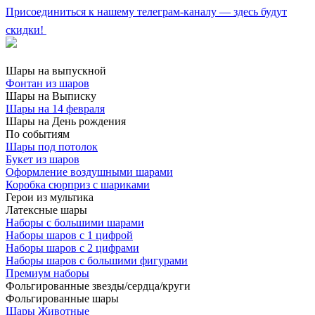
Присоединиться к нашему телеграм-каналу — здесь будут
скидки!
Шары на выпускной
Фонтан из шаров
Шары на Выписку
Шары на 14 февраля
Шары на День рождения
По событиям
Шары под потолок
Букет из шаров
Оформление воздушными шарами
Коробка сюрприз с шариками
Герои из мультика
Латексные шары
Наборы с большими шарами
Наборы шаров с 1 цифрой
Наборы шаров с 2 цифрами
Наборы шаров с большими фигурами
Премиум наборы
Фольгированные звезды/сердца/круги
Фольгированные шары
Шары Животные