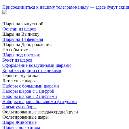
Присоединиться к нашему телеграм-каналу — здесь будут скид
Шары на выпускной
Фонтан из шаров
Шары на Выписку
Шары на 14 февраля
Шары на День рождения
По событиям
Шары под потолок
Букет из шаров
Оформление воздушными шарами
Коробка сюрприз с шариками
Герои из мультика
Латексные шары
Наборы с большими шарами
Наборы шаров с 1 цифрой
Наборы шаров с 2 цифрами
Наборы шаров с большими фигурами
Премиум наборы
Фольгированные звезды/сердца/круги
Фольгированные шары
Шары Животные
Шары с логотипом