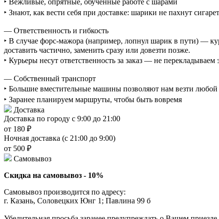
‣ Вежливые, опрятные, обученные работе с шарами
‣ Знают, как вести себя при доставке: шарики не пахнут сигаре
— Ответственность и гибкость
‣ В случае форс-мажора (например, лопнул шарик в пути) — ку
доставить частично, заменить сразу или довезти позже.
‣ Курьеры несут ответственность за заказ — не перекладываем
— Собственный транспорт
‣ Большие вместительные машины позволяют нам везти любой о
‣ Заранее планируем маршруты, чтобы быть вовремя
Доставка
Доставка по городу с 9:00 до 21:00
от 180 ₽
Ночная доставка (с 21:00 до 9:00)
от 500 ₽
Самовывоз
Скидка на самовывоз - 10%
Самовывоз производится по адресу:
г. Казань, Соловецких Юнг 1; Павлина 99 б
Убедительная просьба заранее предупреждать о Вашем приезде,