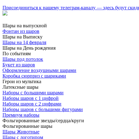
Присоединиться к нашему телеграм-каналу — здесь будут скид
Шары на выпускной
Фонтан из шаров
Шары на Выписку
Шары на 14 февраля
Шары на День рождения
По событиям
Шары под потолок
Букет из шаров
Оформление воздушными шарами
Коробка сюрприз с шариками
Герои из мультика
Латексные шары
Наборы с большими шарами
Наборы шаров с 1 цифрой
Наборы шаров с 2 цифрами
Наборы шаров с большими фигурами
Премиум наборы
Фольгированные звезды/сердца/круги
Фольгированные шары
Шары Животные
Шары с логотипом