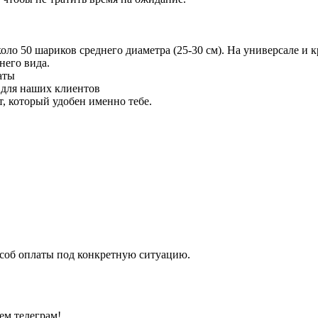
 50 шариков среднего диаметра (25-30 см). На универсале и кр
него вида.
аты
 для наших клиентов
 который удобен именно тебе.
особ оплаты под конкретную ситуацию.
ем телеграм!