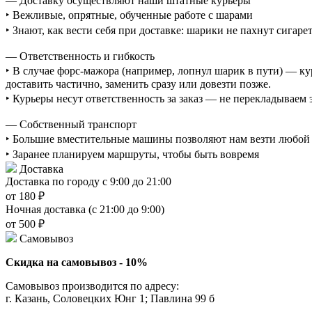
— Доставку осуществляют наши штатные курьеры
‣ Вежливые, опрятные, обученные работе с шарами
‣ Знают, как вести себя при доставке: шарики не пахнут сигаре
— Ответственность и гибкость
‣ В случае форс-мажора (например, лопнул шарик в пути) — ку
доставить частично, заменить сразу или довезти позже.
‣ Курьеры несут ответственность за заказ — не перекладываем
— Собственный транспорт
‣ Большие вместительные машины позволяют нам везти любой о
‣ Заранее планируем маршруты, чтобы быть вовремя
Доставка
Доставка по городу с 9:00 до 21:00
от 180 ₽
Ночная доставка (с 21:00 до 9:00)
от 500 ₽
Самовывоз
Скидка на самовывоз - 10%
Самовывоз производится по адресу:
г. Казань, Соловецких Юнг 1; Павлина 99 б