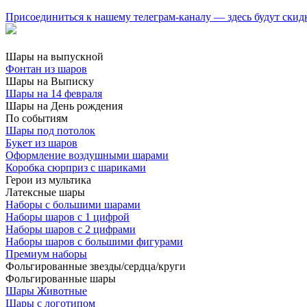
Присоединиться к нашему телеграм-каналу — здесь будут скид
Шары на выпускной
Фонтан из шаров
Шары на Выписку
Шары на 14 февраля
Шары на День рождения
По событиям
Шары под потолок
Букет из шаров
Оформление воздушными шарами
Коробка сюрприз с шариками
Герои из мультика
Латексные шары
Наборы с большими шарами
Наборы шаров с 1 цифрой
Наборы шаров с 2 цифрами
Наборы шаров с большими фигурами
Премиум наборы
Фольгированные звезды/сердца/круги
Фольгированные шары
Шары Животные
Шары с логотипом