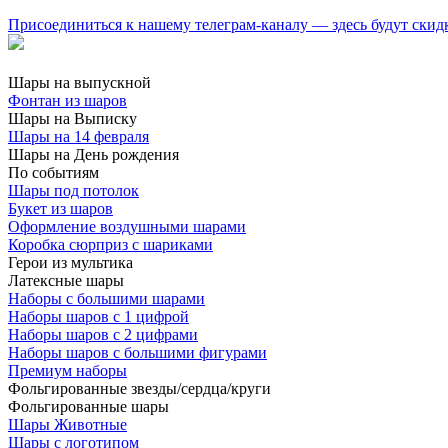
Присоединиться к нашему телеграм-каналу — здесь будут скид
Шары на выпускной
Фонтан из шаров
Шары на Выписку
Шары на 14 февраля
Шары на День рождения
По событиям
Шары под потолок
Букет из шаров
Оформление воздушными шарами
Коробка сюрприз с шариками
Герои из мультика
Латексные шары
Наборы с большими шарами
Наборы шаров с 1 цифрой
Наборы шаров с 2 цифрами
Наборы шаров с большими фигурами
Премиум наборы
Фольгированные звезды/сердца/круги
Фольгированные шары
Шары Животные
Шары с логотипом