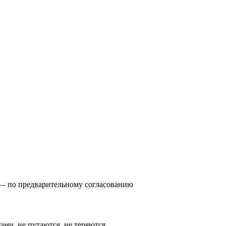
0) — по предварительному согласованию
тами, не путаются, не теряются