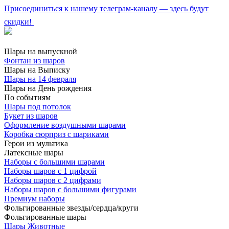
Присоединиться к нашему телеграм-каналу — здесь будут
скидки!
Шары на выпускной
Фонтан из шаров
Шары на Выписку
Шары на 14 февраля
Шары на День рождения
По событиям
Шары под потолок
Букет из шаров
Оформление воздушными шарами
Коробка сюрприз с шариками
Герои из мультика
Латексные шары
Наборы с большими шарами
Наборы шаров с 1 цифрой
Наборы шаров с 2 цифрами
Наборы шаров с большими фигурами
Премиум наборы
Фольгированные звезды/сердца/круги
Фольгированные шары
Шары Животные