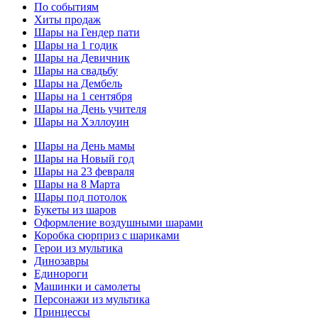
По событиям
Хиты продаж
Шары на Гендер пати
Шары на 1 годик
Шары на Девичник
Шары на свадьбу
Шары на Дембель
Шары на 1 сентября
Шары на День учителя
Шары на Хэллоуин
Шары на День мамы
Шары на Новый год
Шары на 23 февраля
Шары на 8 Марта
Шары под потолок
Букеты из шаров
Оформление воздушными шарами
Коробка сюрприз с шариками
Герои из мультика
Динозавры
Единороги
Машинки и самолеты
Персонажи из мультика
Принцессы