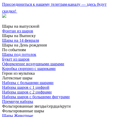
Присоединиться к нашему телеграм-каналу — здесь будут
скидки!
Шары на выпускной
Фонтан из шаров
Шары на Выписку
Шары на 14 февраля
Шары на День рождения
По событиям
Шары под потолок
Букет из шаров
Оформление воздушными шарами
Коробка сюрприз с шариками
Герои из мультика
Латексные шары
Наборы с большими шарами
Наборы шаров с 1 цифрой
Наборы шаров с 2 цифрами
Наборы шаров с большими фигурами
Премиум наборы
Фольгированные звезды/сердца/круги
Фольгированные шары
Шары Животные