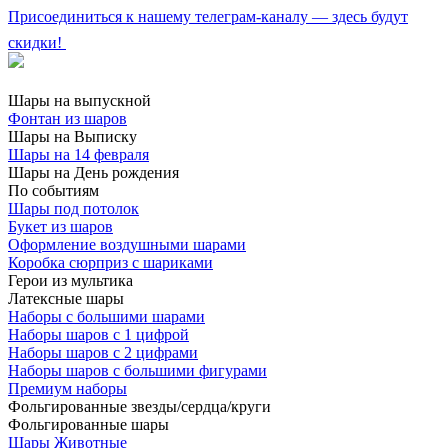
Присоединиться к нашему телеграм-каналу — здесь будут
скидки!
Шары на выпускной
Фонтан из шаров
Шары на Выписку
Шары на 14 февраля
Шары на День рождения
По событиям
Шары под потолок
Букет из шаров
Оформление воздушными шарами
Коробка сюрприз с шариками
Герои из мультика
Латексные шары
Наборы с большими шарами
Наборы шаров с 1 цифрой
Наборы шаров с 2 цифрами
Наборы шаров с большими фигурами
Премиум наборы
Фольгированные звезды/сердца/круги
Фольгированные шары
Шары Животные