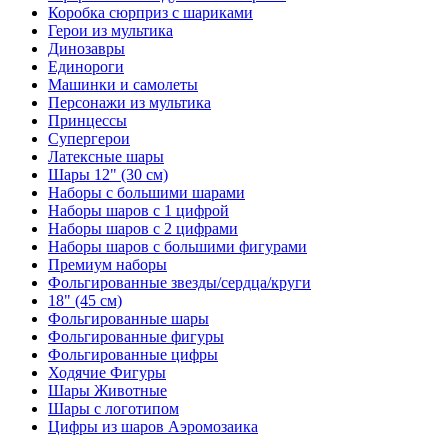
Коробка сюрприз с шариками
Герои из мультика
Динозавры
Единороги
Машинки и самолеты
Персонажи из мультика
Принцессы
Супергерои
Латексные шары
Шары 12" (30 см)
Наборы с большими шарами
Наборы шаров с 1 цифрой
Наборы шаров с 2 цифрами
Наборы шаров с большими фигурами
Премиум наборы
Фольгированные звезды/сердца/круги
18" (45 см)
Фольгированные шары
Фольгированные фигуры
Фольгированные цифры
Ходячие Фигуры
Шары Животные
Шары с логотипом
Цифры из шаров Аэромозаика