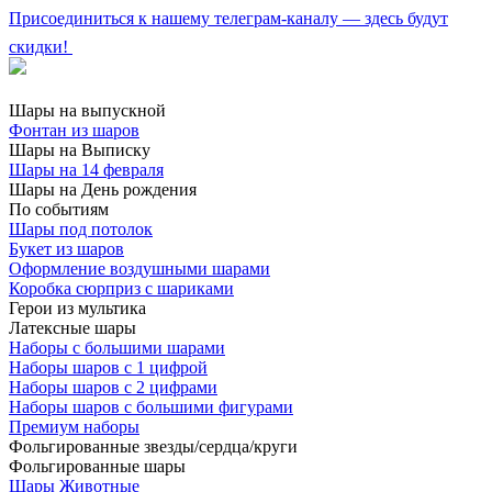
Присоединиться к нашему телеграм-каналу — здесь будут
скидки!
Шары на выпускной
Фонтан из шаров
Шары на Выписку
Шары на 14 февраля
Шары на День рождения
По событиям
Шары под потолок
Букет из шаров
Оформление воздушными шарами
Коробка сюрприз с шариками
Герои из мультика
Латексные шары
Наборы с большими шарами
Наборы шаров с 1 цифрой
Наборы шаров с 2 цифрами
Наборы шаров с большими фигурами
Премиум наборы
Фольгированные звезды/сердца/круги
Фольгированные шары
Шары Животные