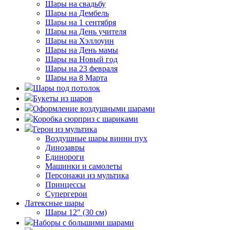
Шары на свадьбу
Шары на Дембель
Шары на 1 сентября
Шары на День учителя
Шары на Хэллоуин
Шары на День мамы
Шары на Новый год
Шары на 23 февраля
Шары на 8 Марта
Шары под потолок
Букеты из шаров
Оформление воздушными шарами
Коробка сюрприз с шариками
Герои из мультика
Воздушные шары винни пух
Динозавры
Единороги
Машинки и самолеты
Персонажи из мультика
Принцессы
Супергерои
Латексные шары
Шары 12" (30 см)
Наборы с большими шарами