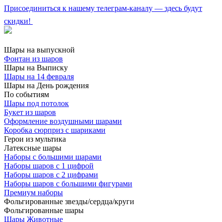
Присоединиться к нашему телеграм-каналу — здесь будут
скидки!
Шары на выпускной
Фонтан из шаров
Шары на Выписку
Шары на 14 февраля
Шары на День рождения
По событиям
Шары под потолок
Букет из шаров
Оформление воздушными шарами
Коробка сюрприз с шариками
Герои из мультика
Латексные шары
Наборы с большими шарами
Наборы шаров с 1 цифрой
Наборы шаров с 2 цифрами
Наборы шаров с большими фигурами
Премиум наборы
Фольгированные звезды/сердца/круги
Фольгированные шары
Шары Животные